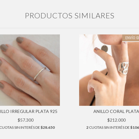
PRODUCTOS SIMILARES
ENVÍO G
ILLO IRREGULAR PLATA 925
ANILLO CORAL PLAT
$57.300
$212.000
CUOTAS SIN INTERÉS DE
$28.650
2
CUOTAS SIN INTERÉS DE
$106