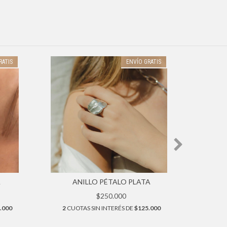
RATIS
ENVÍO GRATIS
A
ANILLO PÉTALO PLATA
AN
$250.000
.000
2
CUOTAS SIN INTERÉS DE
$125.000
2
CUO