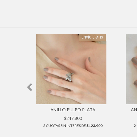
ENVÍO GRATIS
ONCE
ANILLO PULPO PLATA
AN
$247.800
$46.750
2
CUOTAS SIN INTERÉS DE
$123.900
2