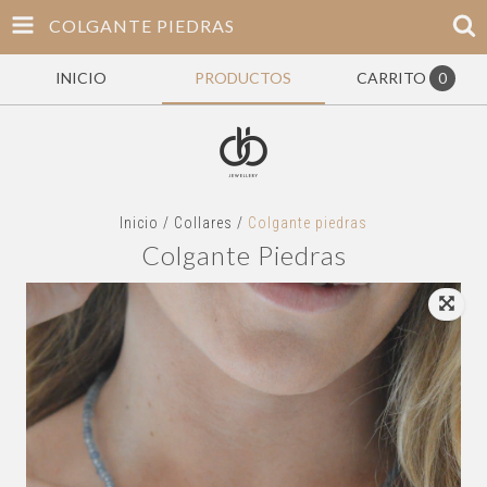
COLGANTE PIEDRAS
INICIO
PRODUCTOS
CARRITO
0
Inicio
/
Collares
/
Colgante piedras
Colgante Piedras